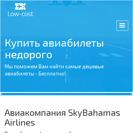
Купить авиабилеты
недорого
Мы поможем Вам найти самые дешевые
авиабилеты - Бесплатно!
Авиакомпания SkyBahamas
Airlines