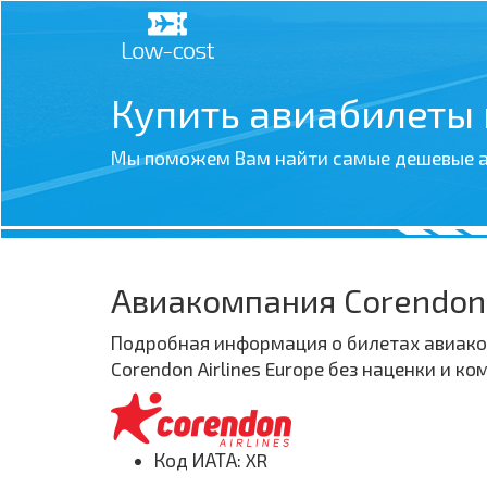
Купить авиабилеты
Мы поможем Вам найти самые дешевые а
Авиакомпания Corendon 
Подробная информация о билетах авиаком
Corendon Airlines Europe без наценки и 
Код ИАТА: XR