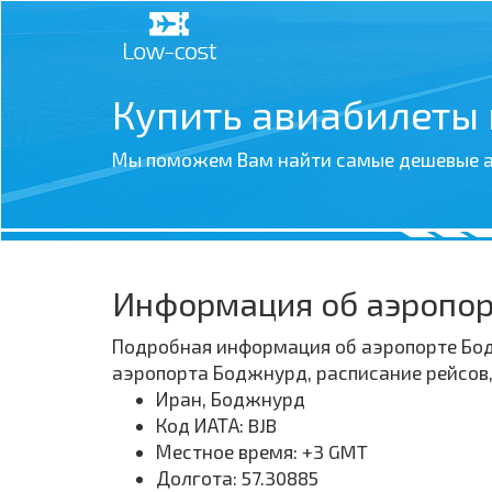
Купить авиабилеты
Мы поможем Вам найти самые дешевые а
Информация об аэропо
Подробная информация об аэропорте Бодж
аэропорта Боджнурд, расписание рейсов
Иран, Боджнурд
Код ИАТА: BJB
Местное время: +3 GMT
Долгота: 57.30885