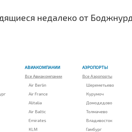
одящиеся недалеко от Боджнур
АВИАКОМПАНИИ
АЭРОПОРТЫ
Все Авиакомпании
Все Аэропорты
Air Berlin
Шереметьево
ург
Air France
Курумоч
Alitalia
Домодедово
Air Baltic
Толмачево
Emirates
Владивосток
KLM
Гамбург