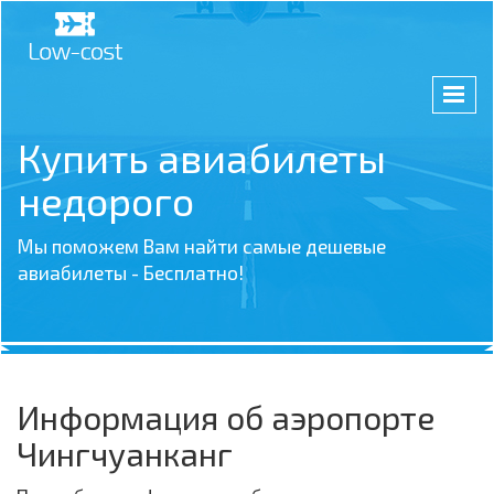
Купить авиабилеты
недорого
Мы поможем Вам найти самые дешевые
авиабилеты - Бесплатно!
Информация об аэропорте
Чингчуанканг