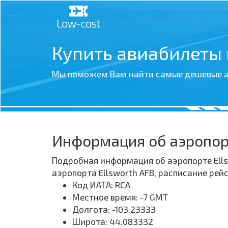
Купить авиабилеты
Мы поможем Вам найти самые дешевые а
Информация об аэропорт
Подробная информация об аэропорте Ells
аэропорта Ellsworth AFB, расписание ре
Код ИАТА: RCA
Местное время: -7 GMT
Долгота: -103.23333
Широта: 44.083332