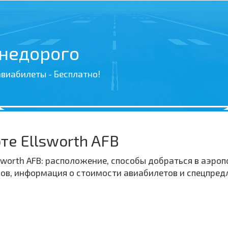
 недорого
виабилеты - Бесплатно!
е Ellsworth AFB
worth AFB: расположение, способы добраться в аэропо
йсов, информация о стоимости авиабилетов и спецпре