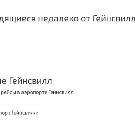
дящиеся недалеко от Гейнсвил
е Гейнсвилл
рейсы в аэропорте Гейнсвилл:
орт Гейнсвилл: