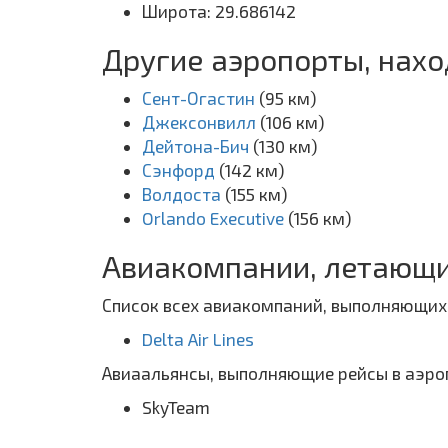
Широта: 29.686142
Другие аэропорты, нахо
Сент-Огастин
(95 км)
Джексонвилл
(106 км)
Дейтона-Бич
(130 км)
Сэнфорд
(142 км)
Волдоста
(155 км)
Orlando Executive
(156 км)
Авиакомпании, летающи
Список всех авиакомпаний, выполняющих 
Delta Air Lines
Авиаальянсы, выполняющие рейсы в аэроп
SkyTeam