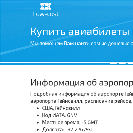
Купить авиабилеты
Мы поможем Вам найти самые дешевые а
Информация об аэропор
Подробная информация об аэропорте Гейн
аэропорта Гейнсвилл, расписание рейсов
США, Гейнсвилл
Код ИАТА: GNV
Местное время: -5 GMT
Долгота: -82.276794