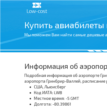
Купить авиабилеты
Мы поможем Вам найти самые дешевые а
Информация об аэропор
Подробная информация об аэропорте Грин
аэропорта Гринбрир-Валлей, расписание 
США, Льюисберг
Код ИАТА: LWB
Местное время: -5 GMT
Долгота: -80.39861