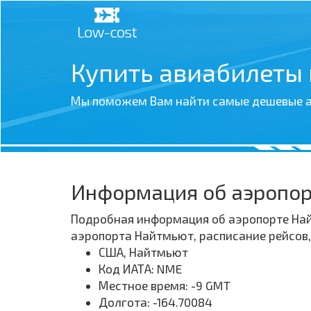
Купить авиабилеты
Мы поможем Вам найти самые дешевые а
Информация об аэропо
Подробная информация об аэропорте Найт
аэропорта Найтмьют, расписание рейсов
США, Найтмьют
Код ИАТА: NME
Местное время: -9 GMT
Долгота: -164.70084