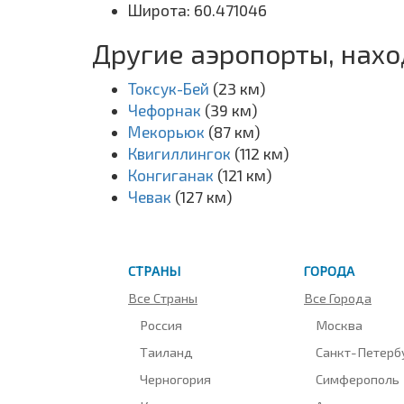
Широта: 60.471046
Другие аэропорты, нах
Токсук-Бей
(23 км)
Чефорнак
(39 км)
Мекорьюк
(87 км)
Квигиллингок
(112 км)
Конгиганак
(121 км)
Чевак
(127 км)
СТРАНЫ
ГОРОДА
Все Страны
Все Города
Россия
Москва
Таиланд
Санкт-Петерб
Черногория
Симферополь