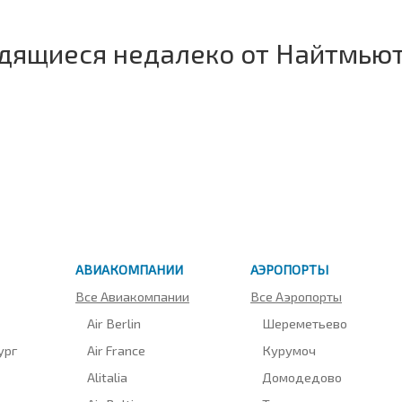
одящиеся недалеко от Найтмью
АВИАКОМПАНИИ
АЭРОПОРТЫ
Все Авиакомпании
Все Аэропорты
Air Berlin
Шереметьево
ург
Air France
Курумоч
Alitalia
Домодедово