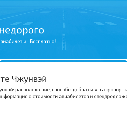
 недорого
виабилеты - Бесплатно!
рте Чжунвэй
вэй: расположение, способы добраться в аэропорт и
 информация о стоимости авиабилетов и спецпредлож