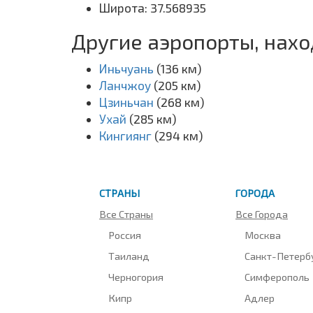
Широта: 37.568935
Другие аэропорты, нах
Иньчуань
(136 км)
Ланчжоу
(205 км)
Цзиньчан
(268 км)
Ухай
(285 км)
Кингиянг
(294 км)
СТРАНЫ
ГОРОДА
Все Страны
Все Города
Россия
Москва
Таиланд
Санкт-Петерб
Черногория
Симферополь
Кипр
Адлер