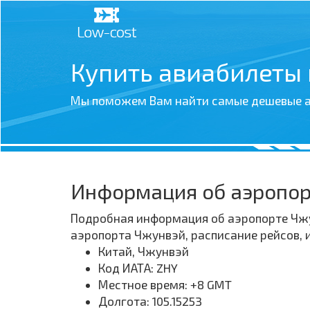
Купить авиабилеты
Мы поможем Вам найти самые дешевые а
Информация об аэропо
Подробная информация об аэропорте Чжун
аэропорта Чжунвэй, расписание рейсов,
Китай, Чжунвэй
Код ИАТА: ZHY
Местное время: +8 GMT
Долгота: 105.15253