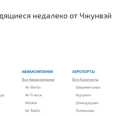
одящиеся недалеко от Чжунвэй
АВИАКОМПАНИИ
АЭРОПОРТЫ
Все Авиакомпании
Все Аэропорты
Air Berlin
Шереметьево
ург
Air France
Курумоч
Alitalia
Домодедово
Air Baltic
Толмачево