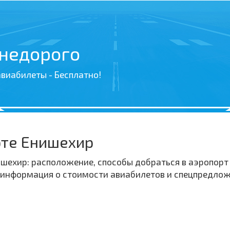
 недорого
виабилеты - Бесплатно!
рте Енишехир
ехир: расположение, способы добраться в аэропорт 
, информация о стоимости авиабилетов и спецпредлож