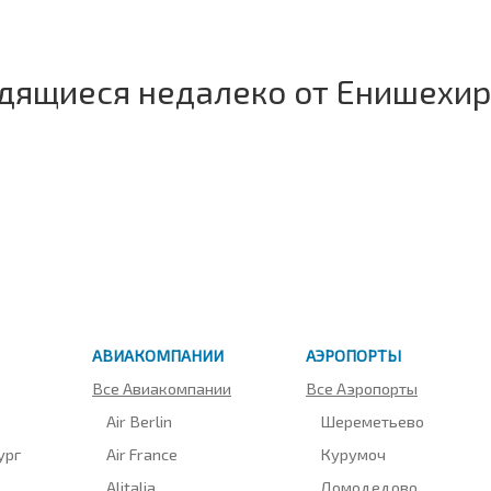
одящиеся недалеко от Енишехир
АВИАКОМПАНИИ
АЭРОПОРТЫ
Все Авиакомпании
Все Аэропорты
Air Berlin
Шереметьево
ург
Air France
Курумоч
Alitalia
Домодедово