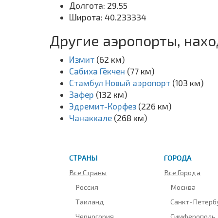
Долгота: 29.55
Широта: 40.233334
Другие аэропорты, нах
Измит
(62 км)
Сабиха Гёкчен
(77 км)
Стамбул Новый аэропорт
(103 км)
Зафер
(132 км)
Эдремит-Корфез
(226 км)
Чанаккале
(268 км)
СТРАНЫ
ГОРОДА
Все Страны
Все Города
Россия
Москва
Таиланд
Санкт-Петерб
Черногория
Симферополь