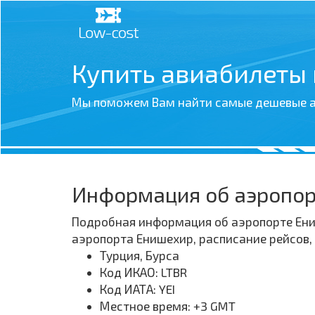
Купить авиабилеты
Мы поможем Вам найти самые дешевые а
Информация об аэропо
Подробная информация об аэропорте Ениш
аэропорта Енишехир, расписание рейсов
Турция, Бурса
Код ИКАО: LTBR
Код ИАТА: YEI
Местное время: +3 GMT