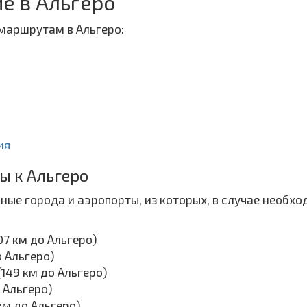
е в Альгеро
маршрутам в Альгеро:
ия
ы к Альгеро
ные города и аэропорты, из которых, в случае необх
07 км до Альгеро)
о Альгеро)
(149 км до Альгеро)
о Альгеро)
 км до Альгеро)