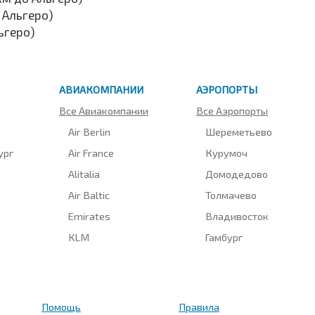
 Альгеро)
ьгеро)
АВИАКОМПАНИИ
АЭРОПОРТЫ
Все Авиакомпании
Все Аэропорты
Air Berlin
Шереметьево
ург
Air France
Курумоч
Alitalia
Домодедово
Air Baltic
Толмачево
Emirates
Владивосток
KLM
Гамбург
Помощь
Правила