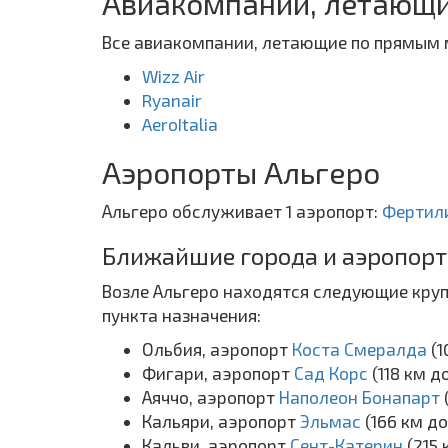
Авиакомпании, летающи
Все авиакомпании, летающие по прямым 
Wizz Air
Ryanair
AeroItalia
Аэропорты Альгеро
Альгеро обслуживает 1 аэропорт:
Фертил
Ближайшие города и аэропорт
Возле Альгеро находятся следующие круп
пункта назначения:
Ольбия, аэропорт
Коста Смералда
(1
Фигари, аэропорт
Сад Корс
(118 км д
Аяччо, аэропорт
Наполеон Бонапарт
Кальяри, аэропорт
Эльмас
(166 км д
Кальви, аэропорт
Сент-Катерин
(215