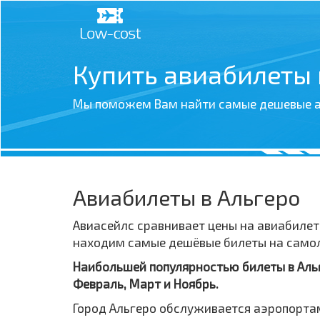
Купить авиабилеты
Мы поможем Вам найти самые дешевые а
Авиабилеты в Альгеро
Авиасейлс сравнивает цены на авиабилет
находим самые дешёвые билеты на самолё
Наибольшей популярностью билеты в Альге
Февраль, Март и Ноябрь.
Город Альгеро обслуживается аэропортам