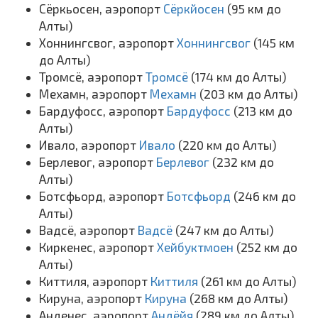
Сёркьосен, аэропорт
Сёркйосен
(95 км до
Алты)
Хоннингсвог, аэропорт
Хоннингсвог
(145 км
до Алты)
Тромсё, аэропорт
Тромсё
(174 км до Алты)
Мехамн, аэропорт
Мехамн
(203 км до Алты)
Бардуфосс, аэропорт
Бардуфосс
(213 км до
Алты)
Ивало, аэропорт
Ивало
(220 км до Алты)
Берлевог, аэропорт
Берлевог
(232 км до
Алты)
Ботсфьорд, аэропорт
Ботсфьорд
(246 км до
Алты)
Вадсё, аэропорт
Вадсё
(247 км до Алты)
Киркенес, аэропорт
Хейбуктмоен
(252 км до
Алты)
Киттиля, аэропорт
Киттиля
(261 км до Алты)
Кируна, аэропорт
Кируна
(268 км до Алты)
Анденес, аэропорт
Андёйя
(289 км до Алты)