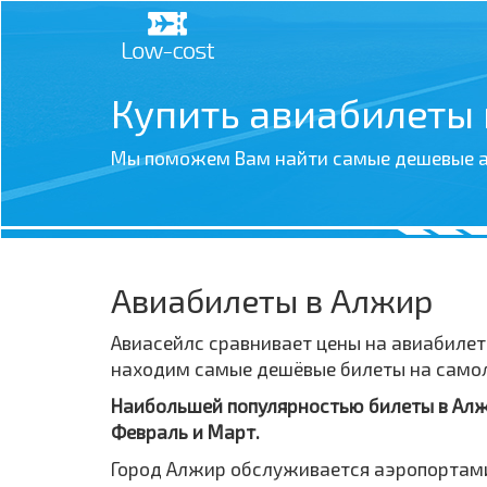
Купить авиабилеты
Мы поможем Вам найти самые дешевые а
Авиабилеты в Алжир
Авиасейлс сравнивает цены на авиабилет
находим самые дешёвые билеты на самолё
Наибольшей популярностью билеты в Алжи
Февраль и Март.
Город Алжир обслуживается аэропортами