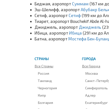
Беджая, аэропорт
Суммам
(167 км д
Эш-Шелифф, аэропорт
Абубакр Бель
Сетиф, аэропорт
Сетиф
(199 км до А
Тиарет, аэропорт Bouchekif Abde Al-h
Джиджель, аэропорт
Джиджель
(23
Ибица, аэропорт
Ибица
(291 км до А
Батна, аэропорт
Мостефа Бен-Була
СТРАНЫ
ГОРОДА
Все Страны
Все Города
Россия
Москва
Таиланд
Санкт-Петерб
Черногория
Симферополь
Кипр
Адлер
Болгария
Екатеринбург