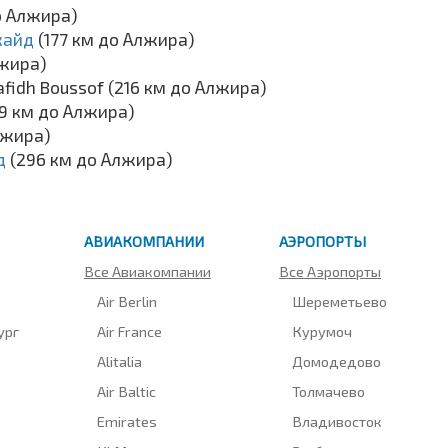
о Алжира)
кайд
(177 км до Алжира)
лжира)
afidh Boussof (216 км до Алжира)
9 км до Алжира)
лжира)
ид
(296 км до Алжира)
АВИАКОМПАНИИ
АЭРОПОРТЫ
Все Авиакомпании
Все Аэропорты
Air Berlin
Шереметьево
ург
Air France
Курумоч
Alitalia
Домодедово
Air Baltic
Толмачево
Emirates
Владивосток