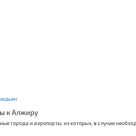
медьен
ы к Алжиру
ые города и аэропорты, из которых, в случае необхо