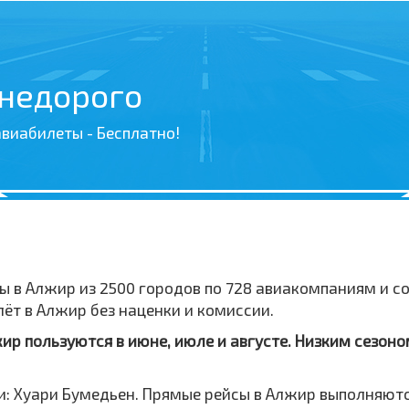
 недорого
виабилеты - Бесплатно!
ы в Алжир из 2500 городов по 728 авиакомпаниям и 
т в Алжир без наценки и комиссии.
р пользуются в июне, июле и августе. Низким сезоном
: Хуари Бумедьен. Прямые рейсы в Алжир выполняются