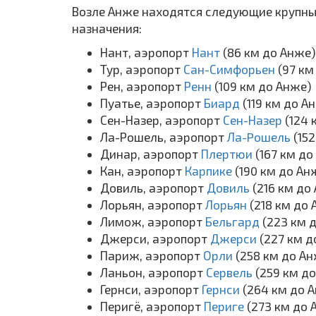
Возле Анже находятся следующие крупные
назначения:
Нант, аэропорт
Нант
(86 км до Анже)
Тур, аэропорт
Сан-Симфорьен
(97 км
Рен, аэропорт
Ренн
(109 км до Анже)
Пуатье, аэропорт
Биард
(119 км до А
Сен-Назер, аэропорт
Сен-Назер
(124 
Ла-Рошель, аэропорт
Ла-Pошель
(15
Динар, аэропорт
Плертюи
(167 км до
Кан, аэропорт
Карпике
(190 км до Ан
Довиль, аэропорт
Довиль
(216 км до
Лорьян, аэропорт
Лорьян
(218 км до
Лимож, аэропорт
Бельгард
(223 км 
Джерси, аэропорт
Джерси
(227 км д
Париж, аэропорт
Орли
(258 км до Ан
Ланьон, аэропорт
Сервель
(259 км д
Гернси, аэропорт
Гернси
(264 км до 
Перигё, аэропорт
Периге
(273 км до 