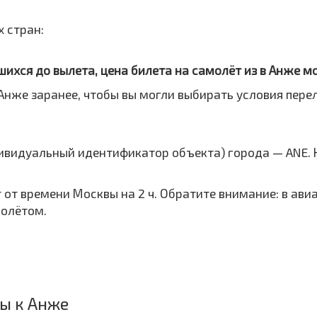
 стран:
шихся до вылета, цена билета на самолёт из в Анже м
Анже заранее, чтобы вы могли выбирать условия пере
дивидуальный идентификатор объекта) города — ANE.
т от времени Москвы на 2 ч. Обратите внимание: в ав
полётом.
ы к Анже