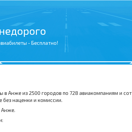
 недорого
виабилеты - Бесплатно!
ы в Анже из 2500 городов по 728 авиакомпаниям и с
 без наценки и комиссии.
 Анже.
и: