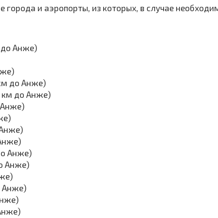
 города и аэропорты, из которых, в случае необходи
 до Анже)
нже)
км до Анже)
2 км до Анже)
 Анже)
же)
 Анже)
 Анже)
до Анже)
о Анже)
же)
о Анже)
Анже)
Анже)