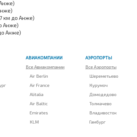
 Анже)
Анже)
7 км до Анже)
о Анже)
до Анже)
АВИАКОМПАНИИ
АЭРОПОРТЫ
Все Авиакомпании
Все Аэропорты
Air Berlin
Шереметьево
ург
Air France
Курумоч
Alitalia
Домодедово
Air Baltic
Толмачево
Emirates
Владивосток
KLM
Гамбург