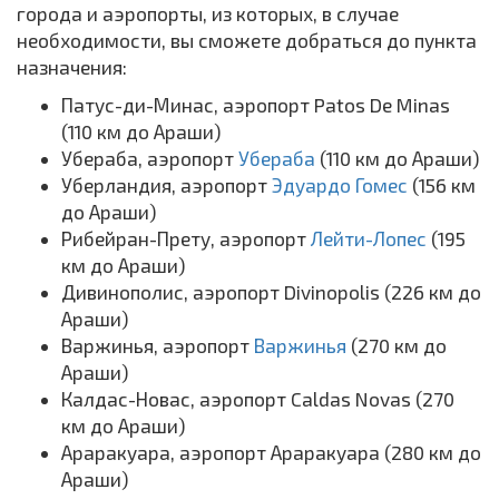
города и аэропорты, из которых, в случае
необходимости, вы сможете добраться до пункта
назначения:
Патус-ди-Минас, аэропорт Patos De Minas
(110 км до Араши)
Убераба, аэропорт
Убераба
(110 км до Араши)
Уберландия, аэропорт
Эдуардо Гомес
(156 км
до Араши)
Рибейран-Прету, аэропорт
Лейти-Лопес
(195
км до Араши)
Дивинополис, аэропорт Divinopolis (226 км до
Араши)
Варжинья, аэропорт
Варжинья
(270 км до
Араши)
Калдас-Новас, аэропорт Caldas Novas (270
км до Араши)
Араракуара, аэропорт Араракуара (280 км до
Араши)