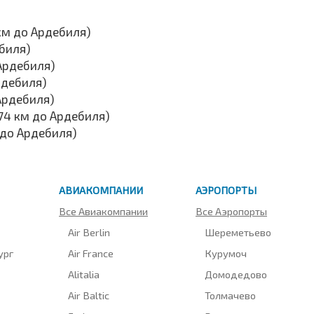
км до Ардебиля)
ебиля)
Ардебиля)
рдебиля)
Ардебиля)
74 км до Ардебиля)
 до Ардебиля)
АВИАКОМПАНИИ
АЭРОПОРТЫ
Все Авиакомпании
Все Аэропорты
Air Berlin
Шереметьево
ург
Air France
Курумоч
Alitalia
Домодедово
Air Baltic
Толмачево