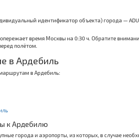
ндивидуальный идентификатор объекта) города — ADU
 опережает время Москвы на 0:30 ч. Обратите вниман
перед полётом.
е в Ардебиль
маршрутам в Ардебиль:
иль
ты к Ардебилю
пные города и аэропорты, из которых, в случае необ