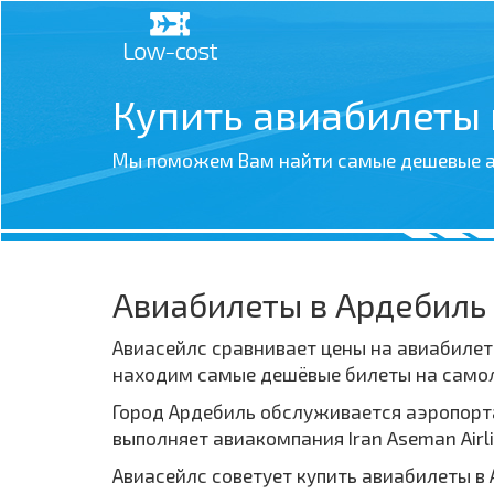
Купить авиабилеты
Мы поможем Вам найти самые дешевые а
Авиабилеты в Ардебиль
Авиасейлс сравнивает цены на авиабилет
находим самые дешёвые билеты на самолё
Город Ардебиль обслуживается аэропорта
выполняет авиакомпания Iran Aseman Airli
Авиасейлс советует купить авиабилеты в 