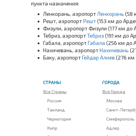
пункта назначения:
Ленкорань, аэропорт
Ленкорань
(58 
Решт, аэропорт
Решт
(153 км до Ард
Физули, аэропорт Физули (177 км до 
Тебриз, аэропорт
Тебриз
(191 км до А
Габала, аэропорт
Габала
(256 км до 
Нахичевань, аэропорт
Нахичевань
(2
Баку, аэропорт
Гейдар Алиев
(276 км
СТРАНЫ
ГОРОДА
Все Страны
Все Города
Россия
Москва
Таиланд
Санкт-Петерб
Черногория
Симферополь
Кипр
Адлер