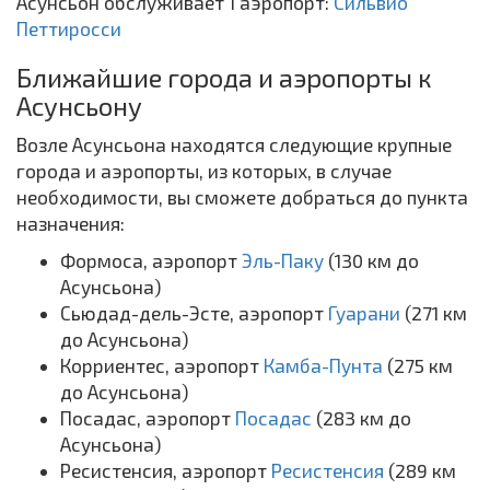
Асунсьон обслуживает 1 аэропорт:
Сильвио
Петтиросси
Ближайшие города и аэропорты к
Асунсьону
Возле Асунсьона находятся следующие крупные
города и аэропорты, из которых, в случае
необходимости, вы сможете добраться до пункта
назначения:
Формоса, аэропорт
Эль-Паку
(130 км до
Асунсьона)
Сьюдад-дель-Эсте, аэропорт
Гуарани
(271 км
до Асунсьона)
Корриентес, аэропорт
Камба-Пунта
(275 км
до Асунсьона)
Посадас, аэропорт
Посадас
(283 км до
Асунсьона)
Ресистенсия, аэропорт
Ресистенсия
(289 км