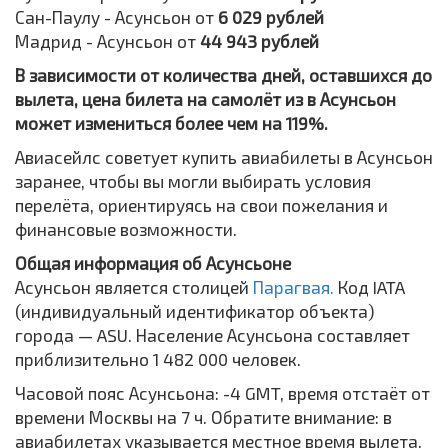
Сан-Паулу - Асунсьон от
6 029 рублей
Мадрид - Асунсьон от
44 943 рублей
В зависимости от количества дней, оставшихся до
вылета, цена билета на самолёт из в Асунсьон
может измениться более чем на 119%.
Авиасейлс советует купить авиабилеты в Асунсьон
заранее, чтобы вы могли выбирать условия
перелёта, ориентируясь на свои пожелания и
финансовые возможности.
Общая информация об Асунсьоне
Асунсьон является столицей
Парагвая.
Код IATA
(индивидуальный идентификатор объекта)
города — ASU. Население Асунсьона составляет
приблизительно 1 482 000 человек.
Часовой пояс Асунсьона: -4 GMT, время отстаёт от
времени Москвы на 7 ч. Обратите внимание: в
авиабилетах указывается местное время вылета,