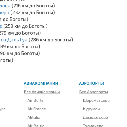
рдова
(216 км до Боготы)
рера
(232 км до Боготы)
м до Боготы)
ес
(259 км до Боготы)
279 км до Боготы)
оз Дэль Гуа
(286 км до Боготы)
289 км до Боготы)
290 км до Боготы)
оготы)
АВИАКОМПАНИИ
АЭРОПОРТЫ
Все Авиакомпании
Все Аэропорты
Air Berlin
Шереметьево
ург
Air France
Курумоч
Alitalia
Домодедово
Air Baltic
Толмачево