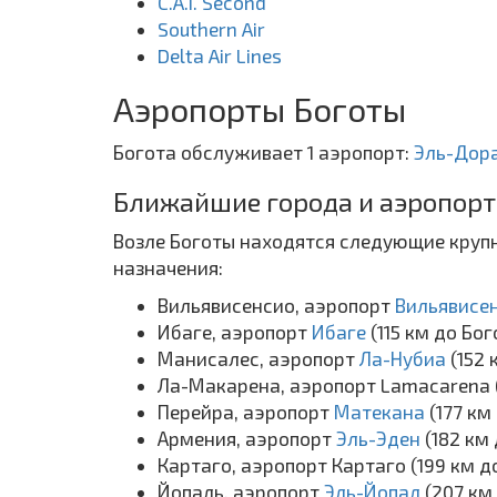
C.A.I. Second
Southern Air
Delta Air Lines
Аэропорты Боготы
Богота обслуживает 1 аэропорт:
Эль-Дор
Ближайшие города и аэропорт
Возле Боготы находятся следующие крупн
назначения:
Вильявисенсио, аэропорт
Вильявисе
Ибаге, аэропорт
Ибаге
(115 км до Бо
Манисалес, аэропорт
Ла-Нубиа
(152 
Ла-Макарена, аэропорт Lamacarena (
Перейра, аэропорт
Матекана
(177 км
Армения, аэропорт
Эль-Эден
(182 км
Картаго, аэропорт Картаго (199 км д
Йопаль, аэропорт
Эль-Йопал
(207 км