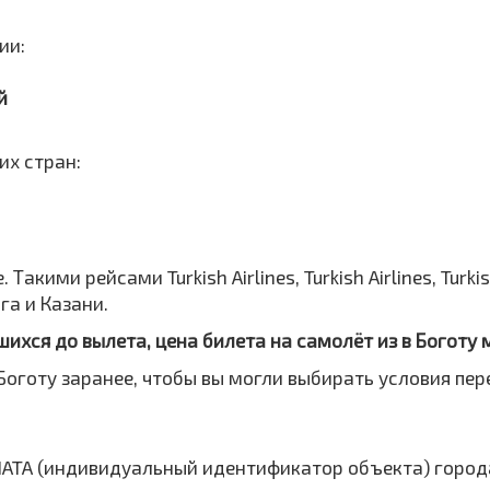
ии:
й
их стран:
ими рейсами Turkish Airlines, Turkish Airlines, Turkish Ai
рга и Казани.
шихся до вылета, цена билета на самолёт из в Боготу
Боготу заранее, чтобы вы могли выбирать условия пер
IATA (индивидуальный идентификатор объекта) город