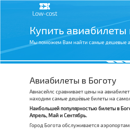
Купить авиабилеты
Мы поможем Вам найти самые дешевые а
Авиабилеты в Боготу
Авиасейлс сравнивает цены на авиабилет
находим самые дешёвые билеты на самолё
Наибольшей популярностью билеты в Богот
Апрель, Май и Сентябрь.
Город Богота обслуживается аэропортами