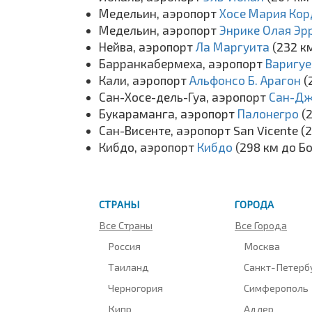
Медельин, аэропорт
Хосе Мария Ко
Медельин, аэропорт
Энрике Олая Эр
Нейва, аэропорт
Ла Маргуита
(232 к
Барранкабермеха, аэропорт
Варигу
Кали, аэропорт
Альфонсо Б. Арагон
(
Сан-Хосе-дель-Гуа, аэропорт
Сан-Дж
Букараманга, аэропорт
Палонегро
(
Сан-Висенте, аэропорт San Vicente (
Кибдо, аэропорт
Кибдо
(298 км до Б
СТРАНЫ
ГОРОДА
Все Страны
Все Города
Россия
Москва
Таиланд
Санкт-Петерб
Черногория
Симферополь
Кипр
Адлер