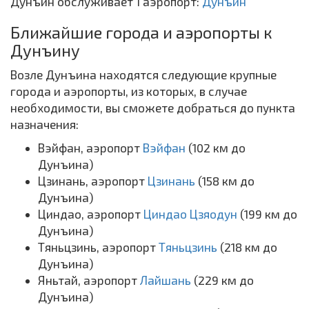
Дунъин обслуживает 1 аэропорт:
Дунъин
Ближайшие города и аэропорты к
Дунъину
Возле Дунъина находятся следующие крупные
города и аэропорты, из которых, в случае
необходимости, вы сможете добраться до пункта
назначения:
Вэйфан, аэропорт
Вэйфан
(102 км до
Дунъина)
Цзинань, аэропорт
Цзинань
(158 км до
Дунъина)
Циндао, аэропорт
Циндао Цзяодун
(199 км до
Дунъина)
Тяньцзинь, аэропорт
Тяньцзинь
(218 км до
Дунъина)
Яньтай, аэропорт
Лайшань
(229 км до
Дунъина)