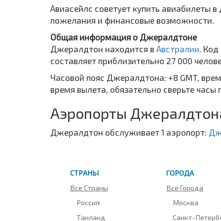
Авиасейлс советует купить авиабилеты в
пожелания и финансовые возможности.
Общая информация о Джералдтоне
Джералдтон находится в
Австралии.
Код
составляет приблизительно 27 000 челове
Часовой пояс Джералдтона: +8 GMT, врем
время вылета, обязательно сверьте часы 
Аэропорты Джералдтон
Джералдтон обслуживает 1 аэропорт:
Дж
СТРАНЫ
ГОРОДА
Все Страны
Все Города
Россия
Москва
Таиланд
Санкт-Петерб