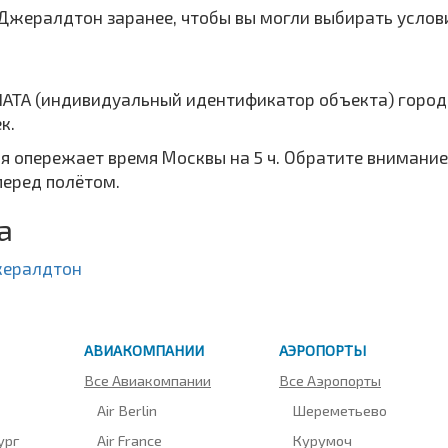
 Джералдтон заранее, чтобы вы могли выбирать услови
 IATA (индивидуальный идентификатор объекта) горо
к.
я опережает время Москвы на 5 ч. Обратите внимание
перед полётом.
а
ералдтон
АВИАКОМПАНИИ
АЭРОПОРТЫ
Все Авиакомпании
Все Аэропорты
Air Berlin
Шереметьево
ург
Air France
Курумоч