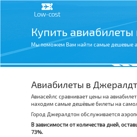
Купить авиабилеты
Мы поможем Вам найти самые дешевые а
Авиабилеты в Джералд
Авиасейлс сравнивает цены на авиабилет
находим самые дешёвые билеты на самол
Город Джералдтон обслуживается аэропор
В зависимости от количества дней, оста
73%.