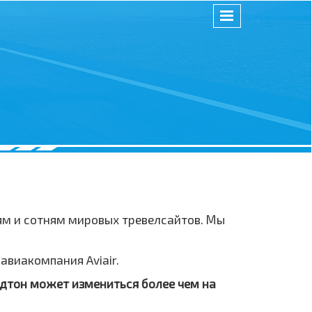
ям и сотням мировых тревелсайтов. Мы
виакомпания Aviair.
лдтон может измениться более чем на