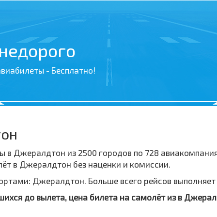
 недорого
виабилеты - Бесплатно!
тон
ы в Джералдтон из 2500 городов по 728 авиакомпани
ёт в Джералдтон без наценки и комиссии.
тами: Джералдтон. Больше всего рейсов выполняет а
вшихся до вылета, цена билета на самолёт из в Джера