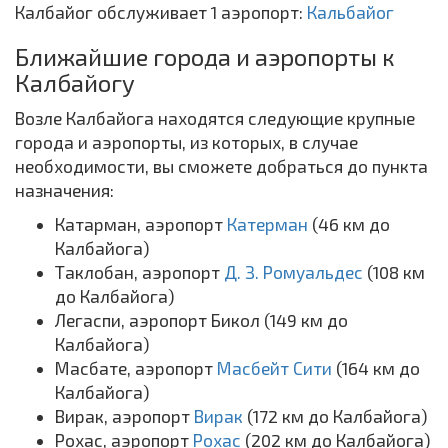
Калбайог обслуживает 1 аэропорт:
Кальбайог
Ближайшие города и аэропорты к
Калбайогу
Возле Калбайога находятся следующие крупные
города и аэропорты, из которых, в случае
необходимости, вы сможете добраться до пункта
назначения:
Катарман, аэропорт
Катерман
(46 км до
Калбайога)
Таклобан, аэропорт
Д. З. Ромуальдес
(108 км
до Калбайога)
Легаспи, аэропорт Бикол (149 км до
Калбайога)
Масбате, аэропорт
Масбейт Сити
(164 км до
Калбайога)
Вирак, аэропорт
Вирак
(172 км до Калбайога)
Рохас, аэропорт
Рохас
(202 км до Калбайога)