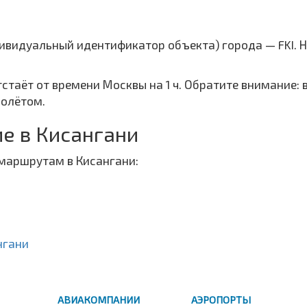
дивидуальный идентификатор объекта) города — FKI. 
тстаёт от времени Москвы на 1 ч. Обратите внимание:
полётом.
е в Кисангани
маршрутам в Кисангани:
нгани
АВИАКОМПАНИИ
АЭРОПОРТЫ