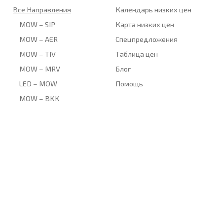
Все Направления
Календарь низких цен
MOW – SIP
Карта низких цен
MOW – AER
Спецпредложения
MOW – TIV
Таблица цен
MOW – MRV
Блог
LED – MOW
Помощь
MOW – BKK