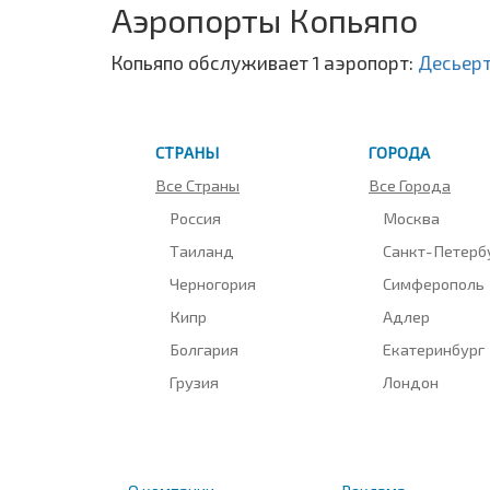
Аэропорты Копьяпо
Копьяпо обслуживает 1 аэропорт:
Десьер
СТРАНЫ
ГОРОДА
Все Страны
Все Города
Россия
Москва
Таиланд
Санкт-Петерб
Черногория
Симферополь
Кипр
Адлер
Болгария
Екатеринбург
Грузия
Лондон
О компании
Реклама