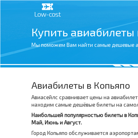
Купить авиабилеты
Мы поможем Вам найти самые дешевые а
Авиабилеты в Копьяпо
Авиасейлс сравнивает цены на авиабилет
находим самые дешёвые билеты на самолё
Наибольшей популярностью билеты в Копья
Май, Июнь и Август.
Город Копьяпо обслуживается аэропортам