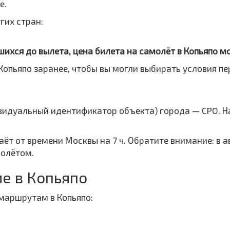
e.
гих стран:
шихся до вылета, цена билета на самолёт в Копьяпо м
Копьяпо заранее, чтобы вы могли выбирать условия п
ивидуальный идентификатор объекта) города — CPO. Н
таёт от времени Москвы на 7 ч. Обратите внимание: в
полётом.
е в Копьяпо
маршрутам в Копьяпо: