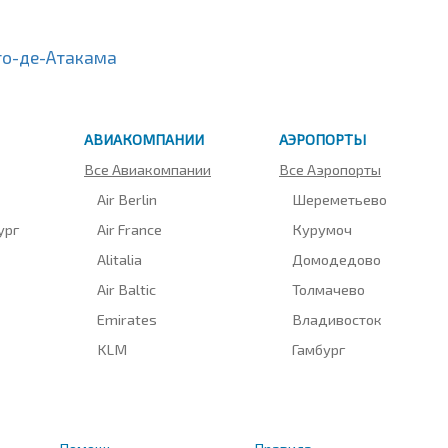
то-де-Атакама
АВИАКОМПАНИИ
АЭРОПОРТЫ
Все Авиакомпании
Все Аэропорты
Air Berlin
Шереметьево
ург
Air France
Курумоч
Alitalia
Домодедово
Air Baltic
Толмачево
Emirates
Владивосток
KLM
Гамбург
Помощь
Правила