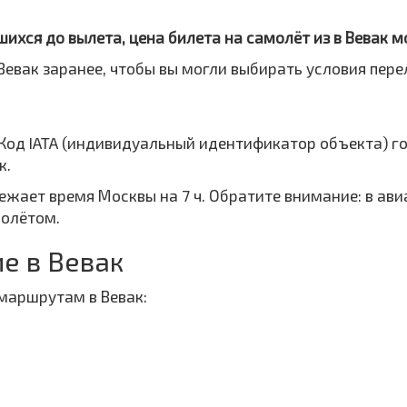
шихся до вылета, цена билета на самолёт из в Вевак 
Вевак заранее, чтобы вы могли выбирать условия пере
Код IATA (индивидуальный идентификатор объекта) г
к.
режает время Москвы на 7 ч. Обратите внимание: в ав
полётом.
е в Вевак
маршрутам в Вевак: