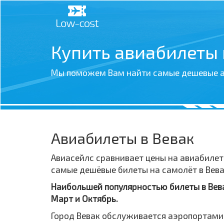
Купить авиабилеты
Мы поможем Вам найти самые дешевые а
Авиабилеты в Вевак
Авиасейлс сравнивает цены на авиабилет
самые дешёвые билеты на самолёт в Вева
Наибольшей популярностью билеты в Вевак
Март и Октябрь.
Город Вевак обслуживается аэропортами: