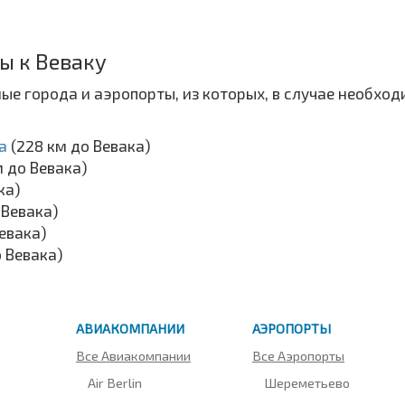
ы к Веваку
ые города и аэропорты, из которых, в случае необход
да
(228 км до Вевака)
м до Вевака)
ка)
 Вевака)
евака)
о Вевака)
АВИАКОМПАНИИ
АЭРОПОРТЫ
Все Авиакомпании
Все Аэропорты
Air Berlin
Шереметьево