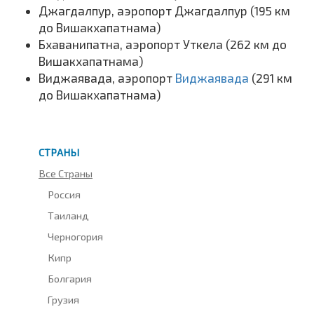
Джагдалпур, аэропорт Джагдалпур (195 км
до Вишакхапатнама)
Бхаванипатна, аэропорт Уткела (262 км до
Вишакхапатнама)
Виджаявада, аэропорт
Виджаявада
(291 км
до Вишакхапатнама)
СТРАНЫ
Все Страны
Россия
Таиланд
Черногория
Кипр
Болгария
Грузия