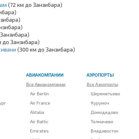
лам
(72 км до Занзибара)
зибара)
нзибара)
анзибара)
 Занзибара)
м до Занзибара)
сивани
(300 км до Занзибара)
АВИАКОМПАНИИ
АЭРОПОРТЫ
Все Авиакомпании
Все Аэропорты
Air Berlin
Шереметьево
ург
Air France
Курумоч
Alitalia
Домодедово
Air Baltic
Толмачево
Emirates
Владивосток