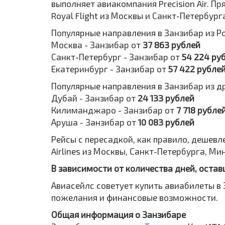
выполняет авиакомпания Precision Air. Пря
Royal Flight из Москвы и Санкт-Петербург
Популярные направления в Занзибар из Р
Москва - Занзибар от
37 863 рублей
Санкт-Петербург - Занзибар от
54 224 ру
Екатеринбург - Занзибар от
57 422 рубле
Популярные направления в Занзибар из др
Дубай - Занзибар от
24 133 рублей
Килиманджаро - Занзибар от
7 718 рубле
Аруша - Занзибар от
10 083 рублей
Рейсы с пересадкой, как правило, дешевле. Т
Airlines из Москвы, Санкт-Петербурга, М
В зависимости от количества дней, остав
Авиасейлс советует купить авиабилеты в 
пожелания и финансовые возможности.
Общая информация о Занзибаре