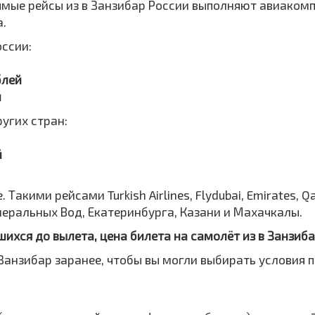
мые рейсы из в Занзибар России выполняют авиакомпании
а.
оссии:
блей
й
угих стран:
й
акими рейсами Turkish Airlines, Flydubai, Emirates, Qata
инеральных Вод, Екатеринбурга, Казани и Махачкалы.
шихся до вылета, цена билета на самолёт из в Занзиб
Занзибар заранее, чтобы вы могли выбирать условия п