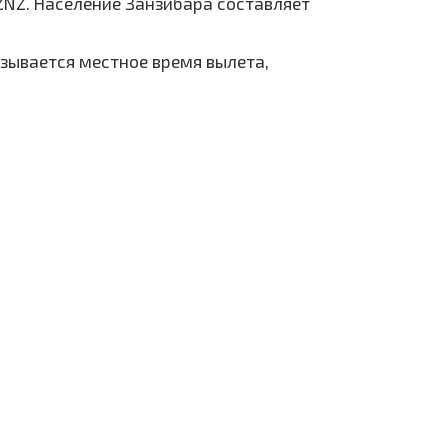
ZNZ. Население Занзибара составляет
азывается местное время вылета,