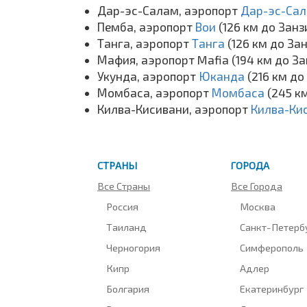
Дар-эс-Салам, аэропорт
Дар-эс-Са
Пемба, аэропорт
Вои
(126 км до Зан
Танга, аэропорт
Танга
(126 км до За
Мафия, аэропорт Mafia (194 км до З
Укунда, аэропорт
Юканда
(216 км до
Момбаса, аэропорт
Момбаса
(245 к
Килва-Кисивани, аэропорт
Килва-Ки
СТРАНЫ
ГОРОДА
Все Страны
Все Города
Россия
Москва
Таиланд
Санкт-Петерб
Черногория
Симферополь
Кипр
Адлер
Болгария
Екатеринбург