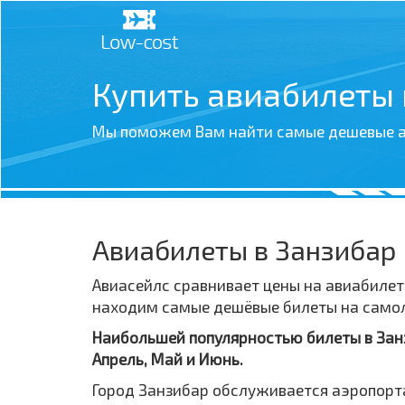
Купить авиабилеты
Мы поможем Вам найти самые дешевые а
Авиабилеты в Занзибар
Авиасейлс сравнивает цены на авиабилет
находим самые дешёвые билеты на самолё
Наибольшей популярностью билеты в Занз
Апрель, Май и Июнь.
Город Занзибар обслуживается аэропорта