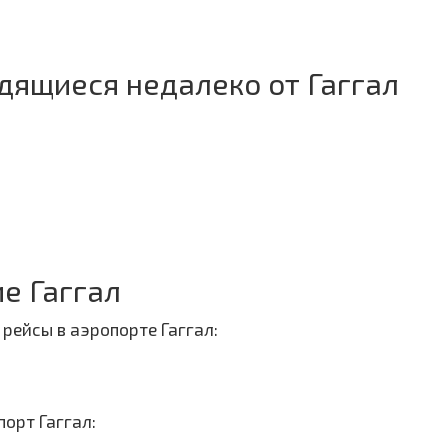
дящиеся недалеко от Гаггал
е Гаггал
рейсы в аэропорте Гаггал:
орт Гаггал: