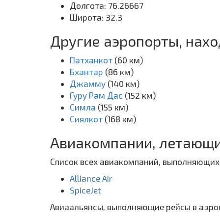
Долгота: 76.26667
Широта: 32.3
Другие аэропорты, нахо
Патханкот
(60 км)
Бхантар
(86 км)
Джамму
(140 км)
Гуру Рам Дас
(152 км)
Симла
(155 км)
Сиялкот
(168 км)
Авиакомпании, летающи
Список всех авиакомпаний, выполняющих 
Alliance Air
SpiceJet
Авиаальянсы, выполняющие рейсы в аэроп