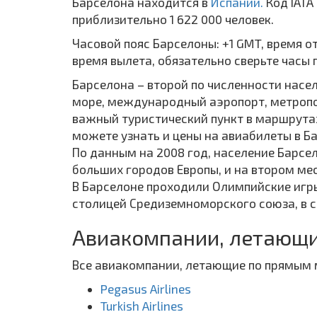
Барселона находится в
Испании.
Код IAT
приблизительно 1 622 000 человек.
Часовой пояс Барселоны: +1 GMT, время о
время вылета, обязательно сверьте часы 
Барселона – второй по численности насе
море, международный аэропорт, метропол
важный туристический пункт в маршрутах 
можете узнать и цены на авиабилеты в Ба
По данным на 2008 год, население Барсел
больших городов Европы, и на втором мес
В Барселоне проходили Олимпийские игры
столицей Средиземноморского союза, в с
Авиакомпании, летающи
Все авиакомпании, летающие по прямым 
Pegasus Airlines
Turkish Airlines