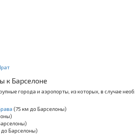
Прат
ы к Барселоне
упные города и аэропорты, из которых, в случае нео
Брава
(75 км до Барселоны)
лоны)
 Барселоны)
м до Барселоны)