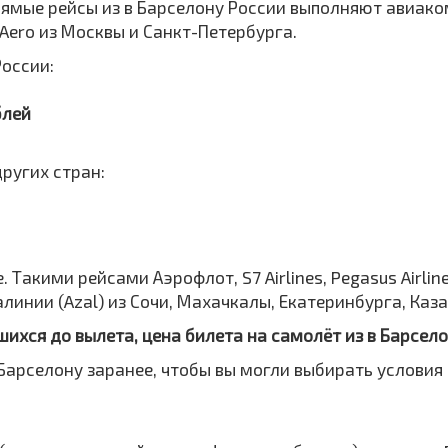
Прямые рейсы из в Барселону России выполняют авиако
 IrAero из Москвы и Санкт-Петербурга.
России:
блей
ругих стран:
 Такими рейсами Аэрофлот, S7 Airlines, Pegasus Airline
линии (Azal) из Сочи, Махачкалы, Екатеринбурга, Каз
шихся до вылета, цена билета на самолёт из в Барсел
Барселону заранее, чтобы вы могли выбирать условия 