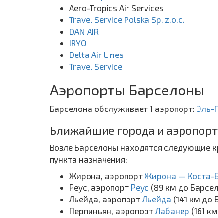
Aero-Tropics Air Services
Travel Service Polska Sp. z.o.o.
DAN AIR
IRYO
Delta Air Lines
Travel Service
Аэропорты Барселоны
Барселона обслуживает 1 аэропорт:
Эль-
Ближайшие города и аэропорт
Возле Барселоны находятся следующие кр
пункта назначения:
Жирона, аэропорт
Жирона — Коста-
Реус, аэропорт
Реус
(89 км до Барсе
Льейда, аэропорт
Льейда
(141 км до
Перпиньян, аэропорт
Лабанер
(161 к