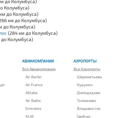
км до Колумбуса)
до Колумбуса)
 км до Колумбуса)
266 км до Колумбуса)
км до Колумбуса)
лис
(284 км до Колумбуса)
м до Колумбуса)
АВИАКОМПАНИИ
АЭРОПОРТЫ
Все Авиакомпании
Все Аэропорты
Air Berlin
Шереметьево
ург
Air France
Курумоч
Alitalia
Домодедово
Air Baltic
Толмачево
Emirates
Владивосток
KLM
Гамбург