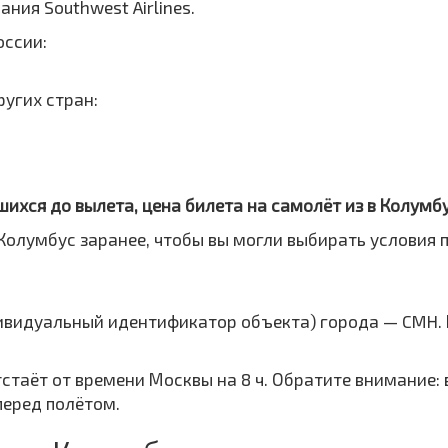
ния Southwest Airlines.
оссии:
ругих стран:
шихся до вылета, цена билета на самолёт из в Колумб
Колумбус заранее, чтобы вы могли выбирать условия п
дивидуальный идентификатор объекта) города — CMH.
тстаёт от времени Москвы на 8 ч. Обратите внимание:
перед полётом.