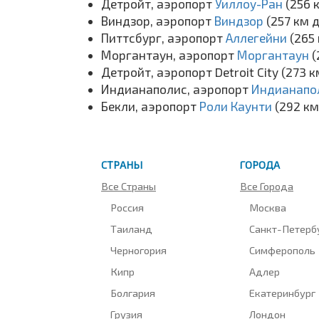
Детройт, аэропорт
Уиллоу-Ран
(256 
Виндзор, аэропорт
Виндзор
(257 км 
Питтсбург, аэропорт
Аллегейни
(265
Моргантаун, аэропорт
Моргантаун
(
Детройт, аэропорт Detroit City (273 
Индианаполис, аэропорт
Индианапо
Бекли, аэропорт
Роли Каунти
(292 к
СТРАНЫ
ГОРОДА
Все Страны
Все Города
Россия
Москва
Таиланд
Санкт-Петерб
Черногория
Симферополь
Кипр
Адлер
Болгария
Екатеринбург
Грузия
Лондон