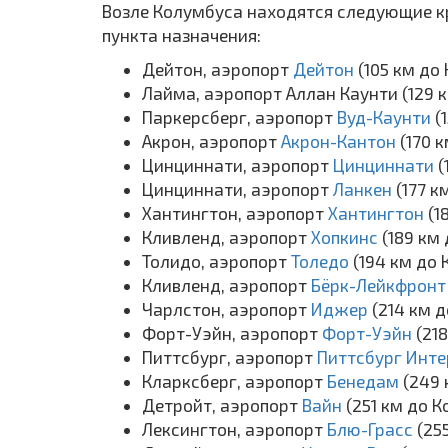
Возле Колумбуса находятся следующие кр
пункта назначения:
Дейтон, аэропорт
Дейтон
(105 км до
Лайма, аэропорт Аллан Каунти (129 
Паркерсберг, аэропорт
Вуд-Каунти
(
Акрон, аэропорт
Акрон-Кантон
(170 
Цинциннати, аэропорт
Цинциннати
(
Цинциннати, аэропорт
Ланкен
(177 к
Хантингтон, аэропорт
Хантингтон
(1
Кливленд, аэропорт
Хопкинс
(189 км
Толидо, аэропорт
Толедо
(194 км до
Кливленд, аэропорт
Бёрк-Лейкфрон
Чарлстон, аэропорт
Иджер
(214 км 
Форт-Уэйн, аэропорт
Форт-Уэйн
(21
Питтсбург, аэропорт
Питтсбург Инт
Кларксберг, аэропорт
Бенедам
(249 
Детройт, аэропорт
Вайн
(251 км до 
Лексингтон, аэропорт
Блю-Грасс
(25