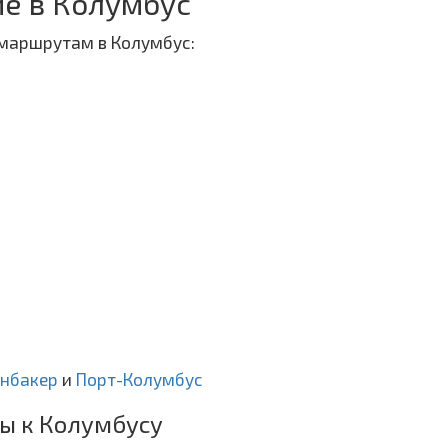
е в Колумбус
маршрутам в Колумбус:
енбакер
и
Порт-Колумбус
ы к Колумбусу